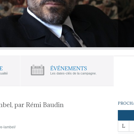
E
ÉVÉNEMENTS
ualité
Les dates-clés de la campagne.
mbel, par Rémi Baudin
PROCHA
L
rve-lambel/