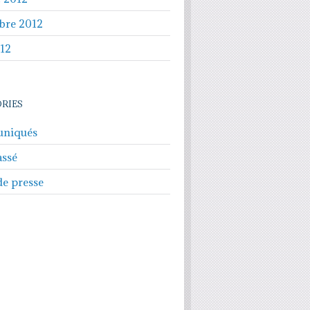
bre 2012
012
RIES
niqués
assé
de presse