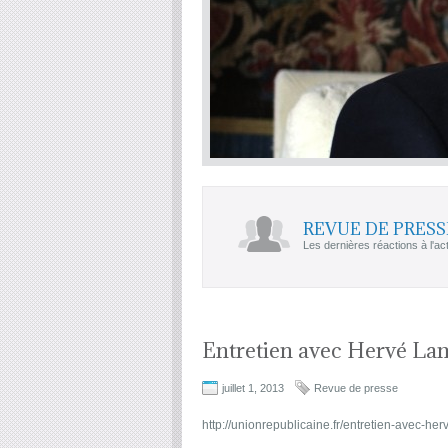
REVUE DE PRESS
Les dernières réactions à l'act
Entretien avec Hervé La
juillet 1, 2013
Revue de presse
http://unionrepublicaine.fr/entretien-avec-he