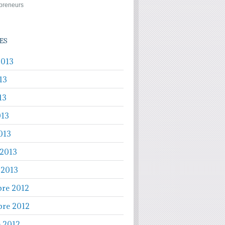
preneurs
ES
2013
13
13
013
013
 2013
 2013
re 2012
re 2012
e 2012