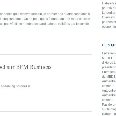
L’absence
pour la 
Le portra
nnonce qu’il recevra demain, le dernier des quatre candidats à
Interview
ont cinq candidats. On ne peut que s’étonner qu’une radio de cette
patrons et
’ait pas vérifié le nombre de candidatures validées par le comité
économiqu
COMMEN
Entretien
MEDEF — 
d’Hervé L
bel sur BFM Business
présiden
Entretien
du MEDEF
Autoentre
combat
streaming : cliquez ici
Autoentrep
Autoentre
combat
Pas de pr
sur le bl
Rahon -
d