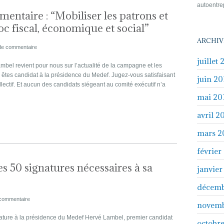
autoentre
entaire : “Mobiliser les patrons et
oc fiscal, économique et social”
ARCHIV
de commentaire
juillet 
bel revient pour nous sur l’actualité de la campagne et les
ous êtes candidat à la présidence du Medef. Jugez-vous satisfaisant
juin 20
llectif. Et aucun des candidats siégeant au comité exécutif n’a
mai 20
avril 2
mars 2
février
 50 signatures nécessaires à sa
janvier
décemb
commentaire
novemb
ture à la présidence du Medef Hervé Lambel, premier candidat
octobr