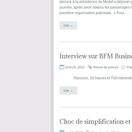
déclaré à la présidence du Medef a déposé so
journée, après avoir obtenu les parrainages
première organisation patronale. « Pour …
Lire →
Interview sur BFM Busin
avril 24, 2013
Revue de presse
Pas
Parcours, 35 heures et TVA interent
Lire →
Choc de simplification e