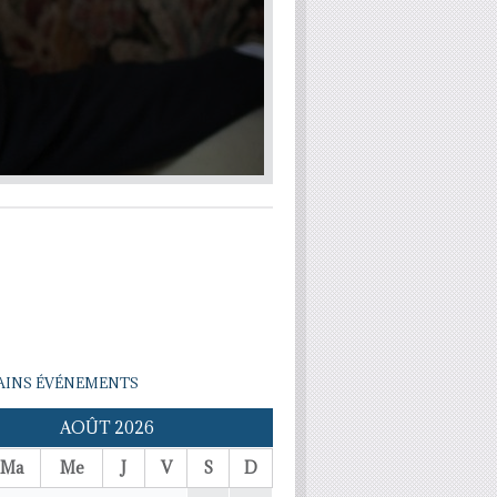
INS ÉVÉNEMENTS
AOÛT 2026
Ma
Me
J
V
S
D