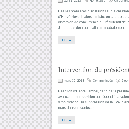
avril 1, 2013
Non classé
Un commen
Dès les premières discussions sur la création 
d’Hervé Novelli, alors ministre en charge de l
distorsion de concurrence qui résulterait de l
J’indiquais déjà qu’il fallait immédiatement …
Lire →
Intervention du présiden
mars 30, 2013
Communiqués
2 co
Réaction d’Hervé Lambel, candidat à présidence
avance une proposition qui répond à la volon
simplification : la suppression de la TVA inte
mars dans un contexte …
Lire →