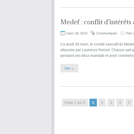
Medef : conflit d’intérêts
mars 28, 2013
Communiqués
Pas 
Ce jeudi 28 mars, le comité executif du Medef
déposée par Laurence Parisot. Chacun sait que
pendant ses deux mandats et avoir commencé
Lire →
Page 1 sur 5
1
2
3
4
5