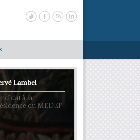
S
ervé Lambel
ndidat à la
résidence du MEDEF