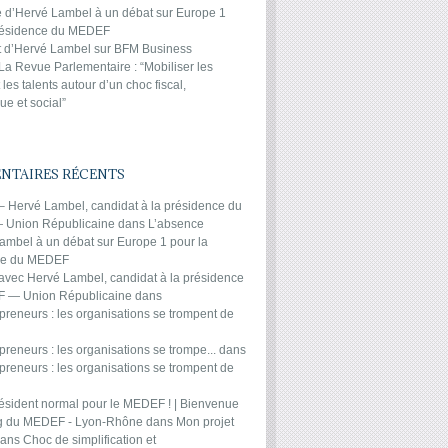
 d’Hervé Lambel à un débat sur Europe 1
présidence du MEDEF
it d’Hervé Lambel sur BFM Business
 La Revue Parlementaire : “Mobiliser les
 les talents autour d’un choc fiscal,
e et social”
TAIRES RÉCENTS
 – Hervé Lambel, candidat à la présidence du
Union Républicaine
dans
L’absence
ambel à un débat sur Europe 1 pour la
ce du MEDEF
 avec Hervé Lambel, candidat à la présidence
 — Union Républicaine
dans
preneurs : les organisations se trompent de
reneurs : les organisations se trompe...
dans
preneurs : les organisations se trompent de
ésident normal pour le MEDEF ! | Bienvenue
og du MEDEF - Lyon-Rhône
dans
Mon projet
ans
Choc de simplification et