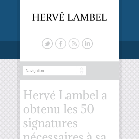
Hervé Lambel a
obtenu les 50
signatures
nécessaires à sa