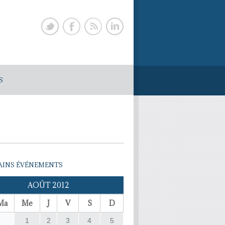
S
INS ÉVÉNEMENTS
AOÛT 2012
Ma
Me
J
V
S
D
1
2
3
4
5