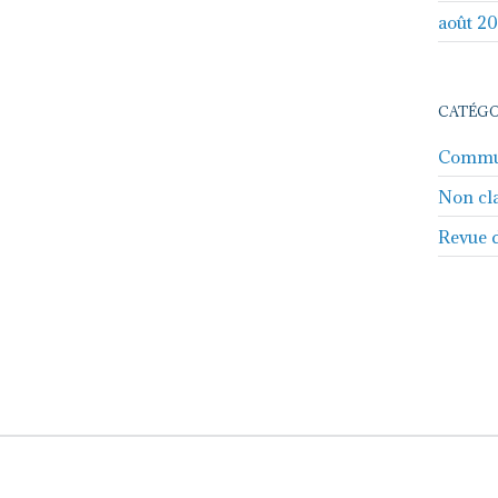
août 2
CATÉGO
Commu
Non cl
Revue 