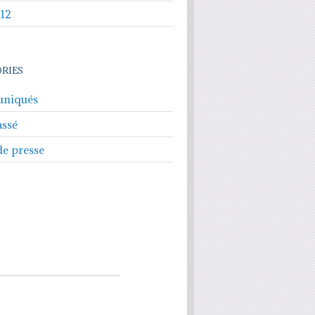
012
RIES
niqués
assé
de presse