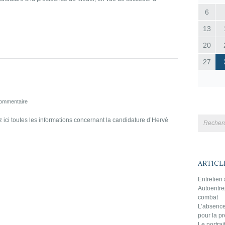
6
13
20
27
ommentaire
 ici toutes les informations concernant la candidature d’Hervé
ARTICL
Entretien
Autoentre
combat
L’absence
pour la 
Le portra