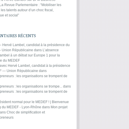
 La Revue Parlementaire : “Mobiliser les
 les talents autour d’un choc fiscal,
e et social”
TAIRES RÉCENTS
 – Hervé Lambel, candidat à la présidence du
Union Républicaine
dans
L’absence
ambel à un débat sur Europe 1 pour la
ce du MEDEF
 avec Hervé Lambel, candidat à la présidence
 — Union Républicaine
dans
preneurs : les organisations se trompent de
reneurs : les organisations se trompe...
dans
preneurs : les organisations se trompent de
ésident normal pour le MEDEF ! | Bienvenue
og du MEDEF - Lyon-Rhône
dans
Mon projet
ans
Choc de simplification et
preneurs