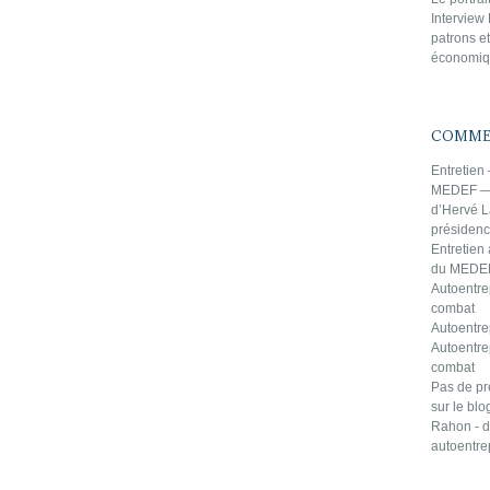
Interview
patrons et
économiqu
COMMEN
Entretien
MEDEF — 
d’Hervé L
présiden
Entretien
du MEDEF
Autoentre
combat
Autoentrep
Autoentre
combat
Pas de pr
sur le bl
Rahon -
d
autoentre