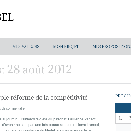
MES VALEURS
MON PROJET
MES PROPOSITION
s:
28 août 2012
ple réforme de la compétitivité
PROCHA
s de commentaire
L
 aujourd’hui l’université d’été du patronat, Laurence Parisot,
 d’avenir ne sont pas une très bonne solution». Hervé Lambel,
ndidature à la présidence du Medef, en vue de succéder à