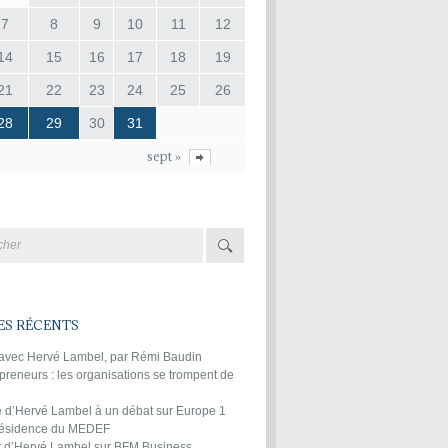
7
8
9
10
11
12
14
15
16
17
18
19
21
22
23
24
25
26
28
29
30
31
sept »
ES RÉCENTS
 avec Hervé Lambel, par Rémi Baudin
preneurs : les organisations se trompent de
 d’Hervé Lambel à un débat sur Europe 1
présidence du MEDEF
it d’Hervé Lambel sur BFM Business